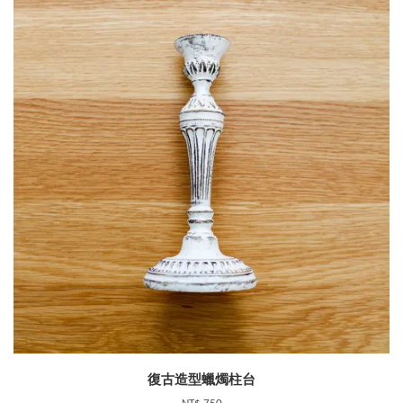
復古造型蠟燭柱台