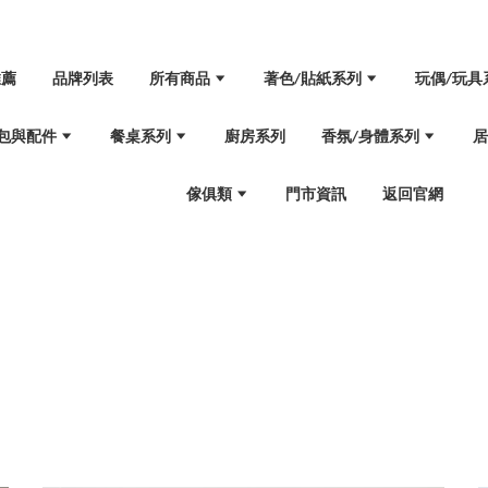
推薦
品牌列表
所有商品
著色/貼紙系列
玩偶/玩具
包與配件
餐桌系列
廚房系列
香氛/身體系列
傢俱類
門市資訊
返回官網