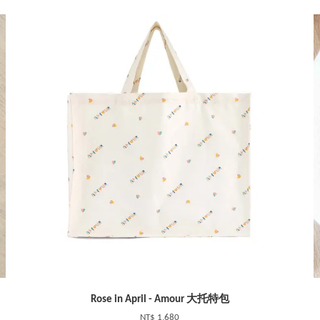
Rose in April - Amour 大托特包
NT$ 1,680