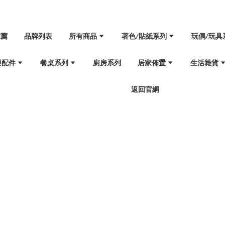
推薦
品牌列表
所有商品
著色/貼紙系列
玩偶/玩具
與配件
餐桌系列
廚房系列
居家佈置
生活雜貨
返回官網