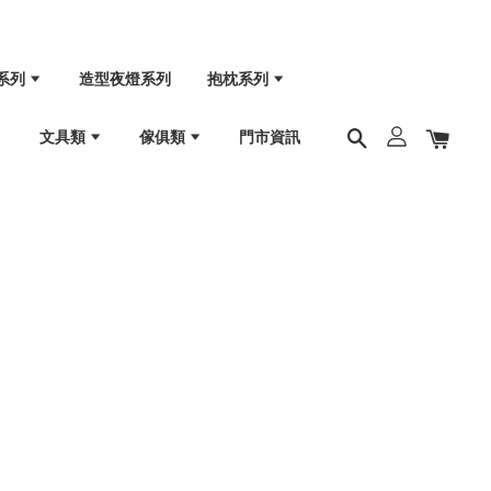
系列
造型夜燈系列
抱枕系列
文具類
傢俱類
門市資訊