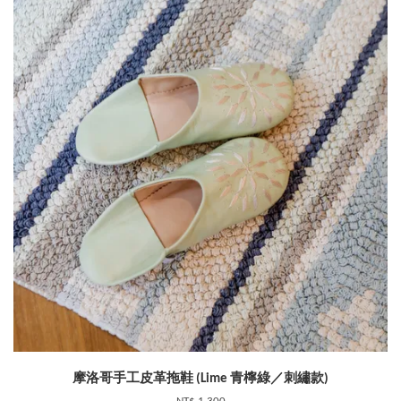
摩洛哥手工皮革拖鞋 (Lime 青檸綠／刺繡款)