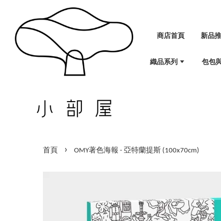
商店首頁
新品
織品系列
包包
›
首頁
OMY著色海報 - 亞特蘭提斯 (100x70cm)