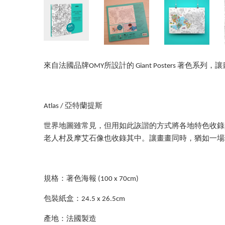
來自法國品牌OMY所設計的 Giant Posters 著色系
Atlas / 亞特蘭提斯
世界地圖雖常見，但用如此詼諧的方式將各地特色收錄
老人村及摩艾石像也收錄其中。讓畫畫同時，猶如一場
規格：著色海報 (100 x 70cm)
包裝紙盒：24.5 x 26.5cm
產地：法國製造