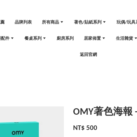
推薦
品牌列表
所有商品
著色/貼紙系列
玩偶/玩具
與配件
餐桌系列
廚房系列
居家佈置
生活雜貨
返回官網
OMY著色海報 - 
NT$ 500