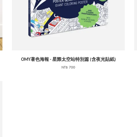
OMY著色海報 - 星際太空站特別篇 (含夜光貼紙)
NT$ 700