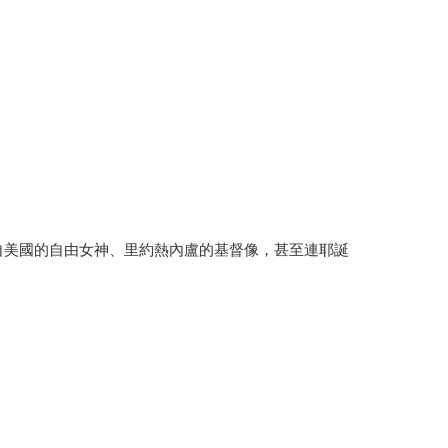
自美國的自由女神、里約熱內盧的基督像，甚至連耶誕