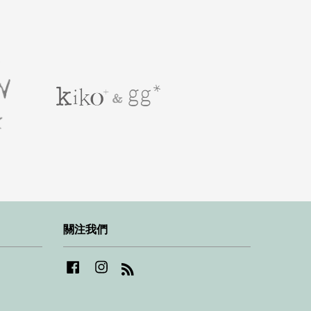
關注我們
Facebook
Instagram
RSS