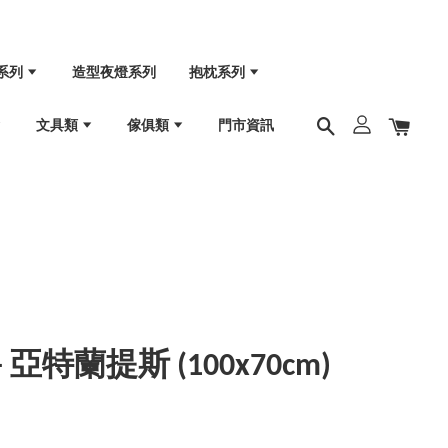
系列
造型夜燈系列
抱枕系列
文具類
傢俱類
門市資訊
亞特蘭提斯 (100x70cm)