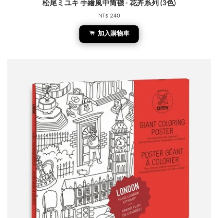
松尾ミユキ 手繪風中筒襪 - 花卉系列 (3色)
NT$ 240
加入購物車