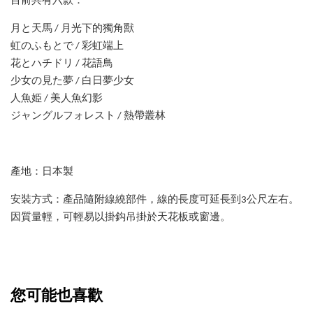
目前共有六款：
月と天馬 / 月光下的獨角獸
虹のふもとで / 彩虹端上
花とハチドリ / 花語鳥
少女の見た夢 / 白日夢少女
人魚姫 / 美人魚幻影
ジャングルフォレスト / 熱帶叢林
產地：日本製
安裝方式：產品隨附線繞部件，線的長度可延長到3公尺左右。
因質量輕，可輕易以掛鈎吊掛於天花板或窗邊。
您可能也喜歡