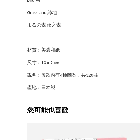
Bird 鳥
Grass land 綠地
よるの森 夜之森
材質：美濃和紙
尺寸：10 x 9 cm
說明：每款內有4種圖案，共120張
產地：日本製
您可能也喜歡