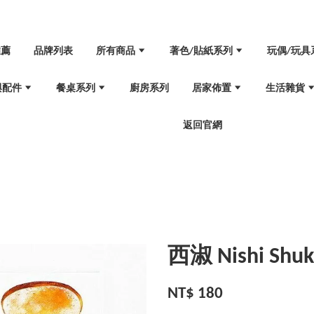
推薦
品牌列表
所有商品
著色/貼紙系列
玩偶/玩具
與配件
餐桌系列
廚房系列
居家佈置
生活雜貨
返回官網
西淑 Nishi S
NT$ 180