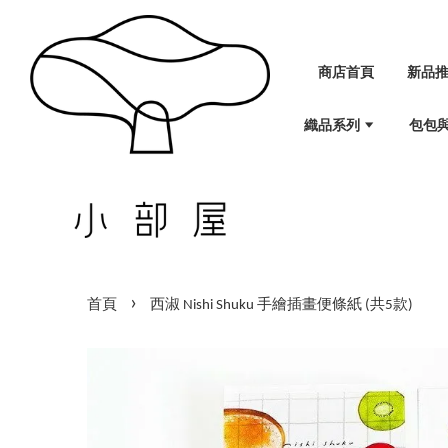
商店首頁
新品
織品系列
包包
›
首頁
西淑 Nishi Shuku 手繪插畫便條紙 (共5款)