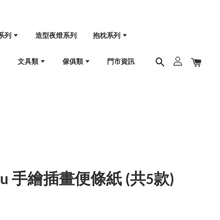
系列
造型夜燈系列
抱枕系列
文具類
傢俱類
門市資訊
huku 手繪插畫便條紙 (共5款)