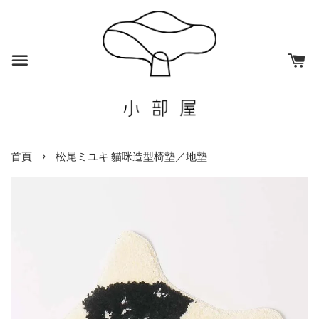
›
首頁
松尾ミユキ 貓咪造型椅墊／地墊