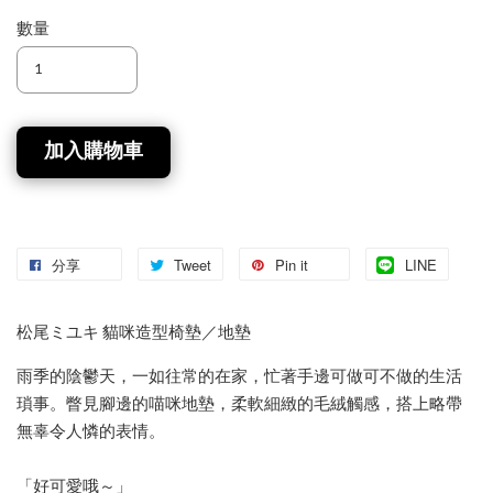
數量
加入購物車
分享
Tweet
Pin it
LINE
松尾ミユキ 貓咪造型椅墊／地墊
雨季的陰鬱天，一如往常的在家，忙著手邊可做可不做的生活
瑣事。瞥見腳邊的喵咪地墊，柔軟細緻的毛絨觸感，搭上略帶
無辜令人憐的表情。
「好可愛哦～」