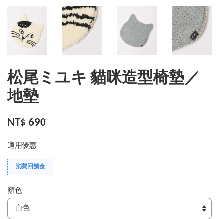
松尾ミユキ 貓咪造型椅墊／
地墊
NT$ 690
適用優惠
消費回饋金
顏色