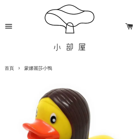
›
首頁
蒙娜麗莎小鴨