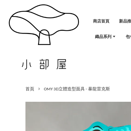
商店首頁
新品
織品系列
包
›
首頁
OMY 3D立體造型面具 - 暴龍雷克斯