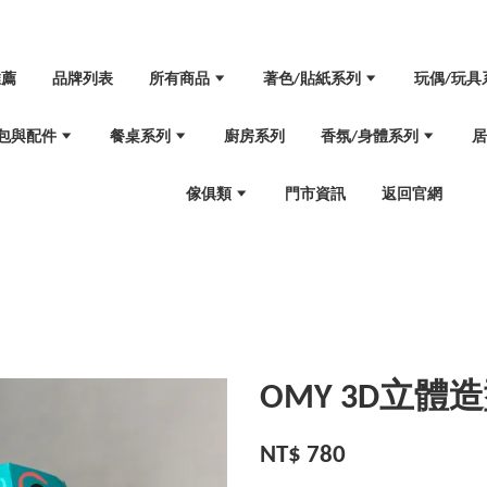
推薦
品牌列表
所有商品
著色/貼紙系列
玩偶/玩具
包與配件
餐桌系列
廚房系列
香氛/身體系列
傢俱類
門市資訊
返回官網
OMY 3D立體
NT$ 780