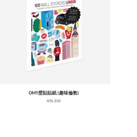
OMY壁貼貼紙 (趣味倫敦)
NT$ 350