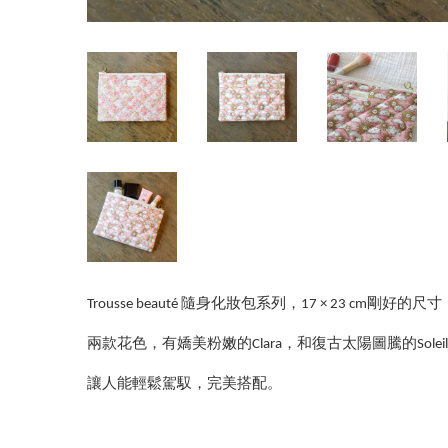
Trousse beauté 隨身化妝包系列，17 × 23 cm
兩款花色，有嬌美粉嫩的Clara，和復古太陽圖騰的Soleil
讓人能輕鬆駕馭，完美搭配。