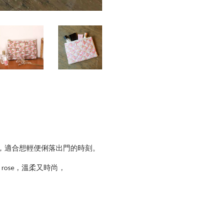
剛好的尺寸，適合想輕便俐落出門的時刻。
 rose，溫柔又時尚，