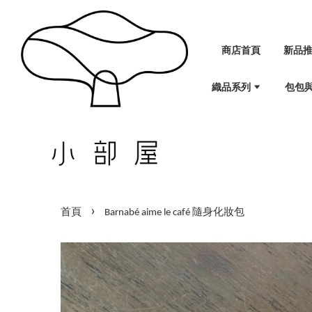
商店首頁
新品
織品系列
包包
›
首頁
Barnabé aime le café 隨身化妝包