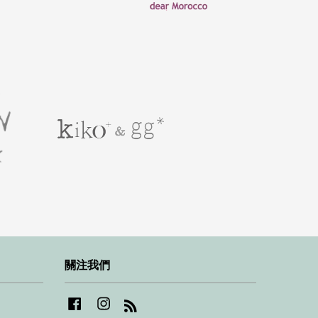
關注我們
Facebook
Instagram
RSS