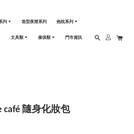
系列
造型夜燈系列
抱枕系列
文具類
傢俱類
門市資訊
 le café 隨身化妝包