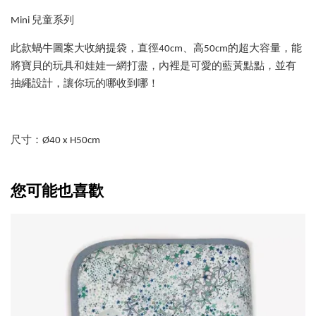
Mini 兒童系列
此款蝸牛圖案大收納提袋，直徑40cm、高50cm的超大容量，能
將寶貝的玩具和娃娃一網打盡，內裡是可愛的藍黃點點，並有
抽繩設計，讓你玩的哪收到哪！
尺寸：Ø40 x H50cm
您可能也喜歡