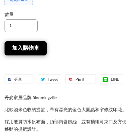
消費回饋金
數量
加入購物車
分享
Tweet
Pin it
LINE
丹麥家居品牌 Bloomingville
此款淺米色收納提籃，帶有漂亮的金色大圓點和窄條紋印花。
採用硬質防水帆布面，頂部內含鐵絲，並有抽繩可束口及方便
移動的提把設計。