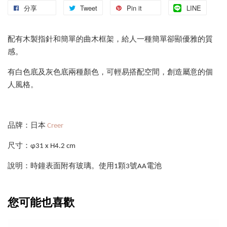
分享
Tweet
Pin it
LINE
配有木製指針和簡單的曲木框架，給人一種簡單卻顯優雅的質
感。
有白色底及灰色底兩種顏色，可輕易搭配空間，創造屬意的個
人風格。
品牌：日本
Creer
尺寸：φ31 x H4.2 cm
說明：時鐘表面附有玻璃。使用1顆3號AA電池
您可能也喜歡