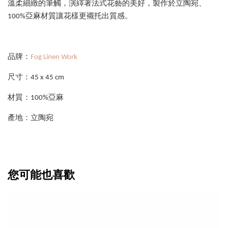
溫柔細緻的筆觸，演繹著法式花藝的美好，製作於立陶宛、
100%亞麻材質讓花樣更襯托出質感。
品牌：
Fog Linen Work
尺寸：45 x 45 cm
材質：100%亞麻
產地：立陶宛
您可能也喜歡