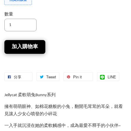
消費回饋金
數量
加入購物車
分享
Tweet
Pin it
LINE
Jellycat 柔軟萌兔Bunny系列
擁有萌萌眼神、如棉花糖般的小兔，翻開毛茸茸的耳朵，就看
見讓人少女心噴發的小碎花
一入手就沉浸在她的柔軟觸感中，成為最愛不釋手的小伙伴~