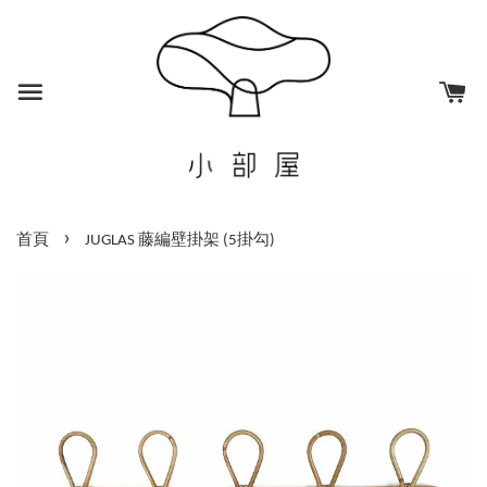
›
首頁
JUGLAS 藤編壁掛架 (5掛勾)