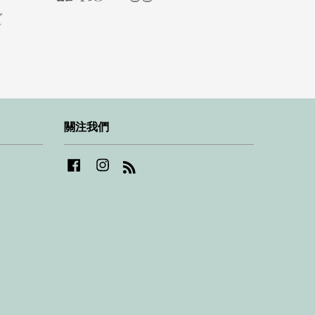
關注我們
Facebook
Instagram
RSS