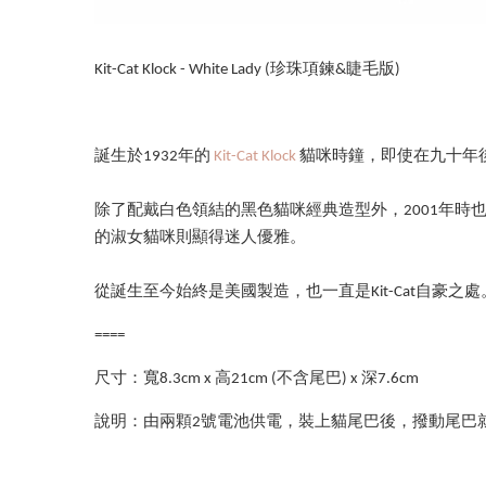
Kit-Cat Klock - White Lady (珍珠項鍊&睫毛版)
誕生於1932年的
Kit-Cat Klock
貓咪時鐘，即使在九十年
除了配戴白色領結的黑色貓咪經典造型外，2001年時
的淑女貓咪則顯得迷人優雅。
從誕生至今始終是美國製造，也一直是Kit-Cat自豪之處
====
尺寸：寬8.3cm x 高21cm (不含尾巴) x 深7.6cm
說明：由兩顆2號電池供電，裝上貓尾巴後，撥動尾巴