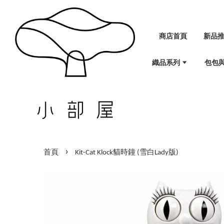
商店首頁
新品
織品系列
包包
›
首頁
Kit-Cat Klock貓時鐘 (雪白Lady版)