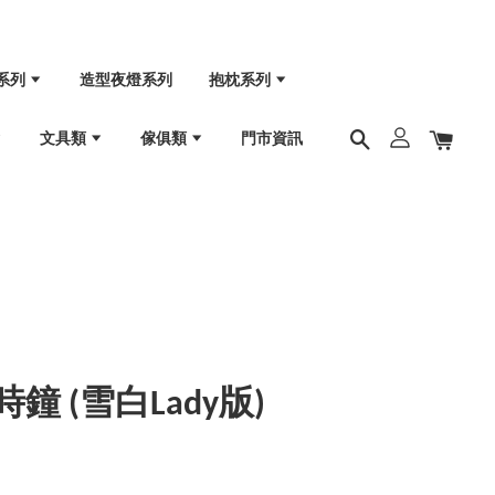
系列
造型夜燈系列
抱枕系列
文具類
傢俱類
門市資訊
k貓時鐘 (雪白Lady版)