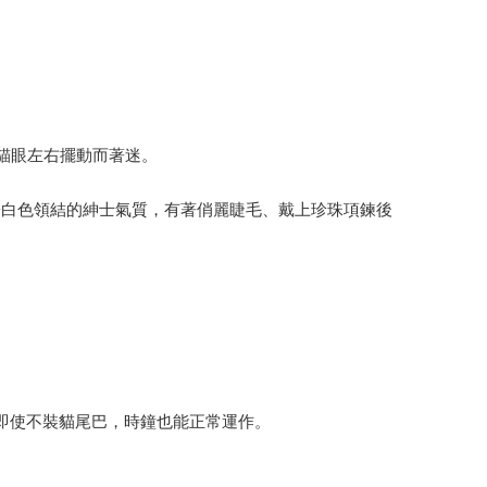
貓眼左右擺動而著迷。
較於白色領結的紳士氣質，有著俏麗睫毛、戴上珍珠項鍊後
即使不裝貓尾巴，時鐘也能正常運作。