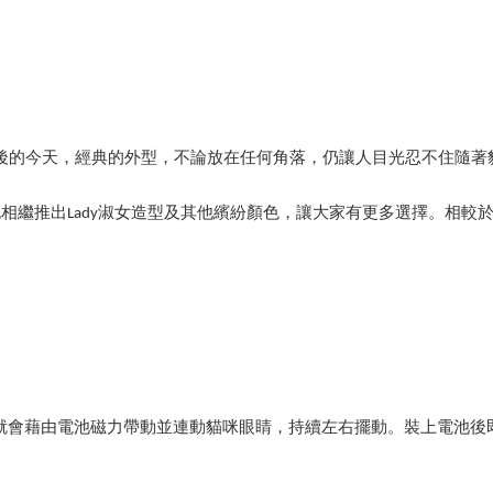
後的今天，經典的外型，不論放在任何角落，仍讓人目光忍不住隨著
也相繼推出Lady淑女造型及其他繽紛顏色，讓大家有更多選擇。相
。
就會藉由電池磁力帶動並連動貓咪眼睛，持續左右擺動。裝上電池後