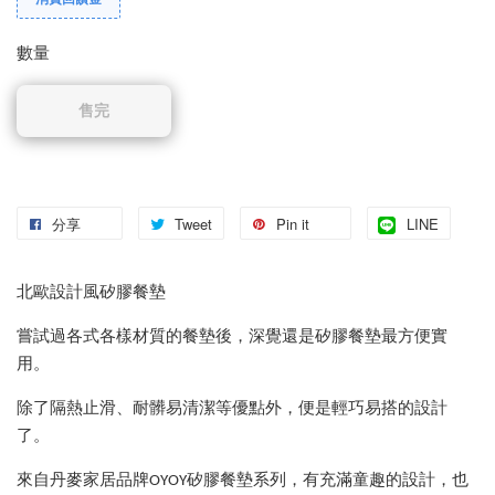
消費回饋金
數量
售完
分享
Tweet
Pin it
LINE
北歐設計風矽膠餐墊
嘗試過各式各樣材質的餐墊後，深覺還是矽膠餐墊最方便實
用。
除了隔熱止滑、耐髒易清潔等優點外，便是輕巧易搭的設計
了。
來自丹麥家居品牌OYOY矽膠餐墊系列，有充滿童趣的設計，也