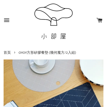
›
首頁
OYOY方形矽膠餐墊 (幾何魔方/2入組)