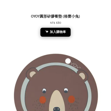
OYOY圓形矽膠餐墊 (格蕾小兔)
NT$ 680
加入購物車