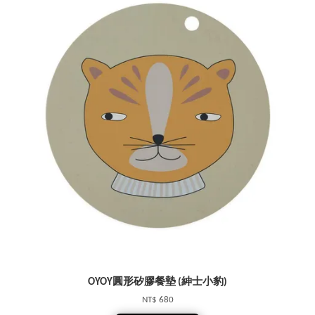
OYOY圓形矽膠餐墊 (紳士小豹)
NT$ 680