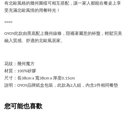
有北歐風格的幾何圖樣可相互搭配，讓一家人都能在餐桌上享
受充滿北歐風情的用餐時光！
====
OYOY此款由黑底配上幾何線條，陪襯著屬意的杯盤，輕鬆完美
融入質感、舒適的北歐風居家。
花紋：幾何魔方
材質：100%矽膠
尺寸：長38cm x 寬38cm x 厚度
0.15cm
說明：OYOY品牌紙盒包裝，此款為2入組，內含2件相同餐墊
您可能也喜歡