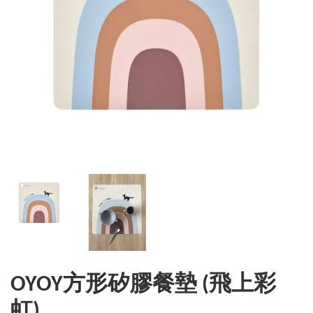
OYOY方形矽膠餐墊 (飛上彩
虹)