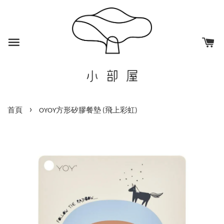
›
首頁
OYOY方形矽膠餐墊 (飛上彩虹)