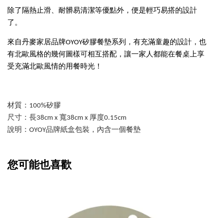
除了隔熱止滑、耐髒易清潔等優點外，便是輕巧易搭的設計
了。
來自丹麥家居品牌OYOY矽膠餐墊系列，有充滿童趣的設計，也
有北歐風格的幾何圖樣可相互搭配，
讓一家人都能在餐桌上享
受充滿北歐風情的用餐
時光！
材質：100%矽膠
尺寸：長38cm x 寬38cm x 厚度
0.15cm
說明：OYOY品牌紙盒包裝，內含一個餐墊
您可能也喜歡