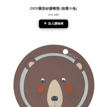
OYOY圓形矽膠餐墊 (格蕾小兔)
NT$ 680
加入購物車