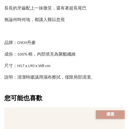
長長的牙齒配上一抹微笑，還有著超長尾巴
無論何時何地，都讓人難以忽視
品牌：OYOY丹麥
成份：100% 棉，內部填充為聚酯纖維
尺寸：H17 x L90 x W8 cm
說明：清潔時建議用濕布擦拭，僅限局部清潔。
您可能也喜歡
優惠