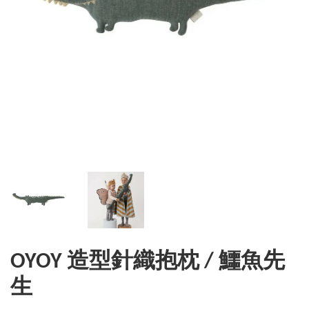
OYOY 造型針織抱枕 / 鱷魚先
生