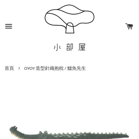
›
首頁
OYOY 造型針織抱枕 / 鱷魚先生