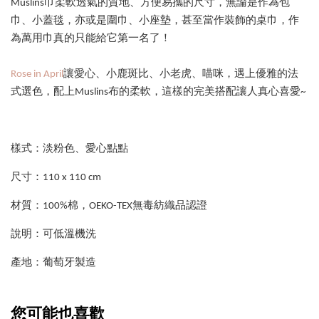
Muslins巾柔軟透氣的質地、方便易攜的尺寸，無論是作為包
巾、小蓋毯，亦或是圍巾、小座墊，甚至當作裝飾的桌巾，作
為萬用巾真的只能給它第一名了！
Rose in April
讓愛心、小鹿斑比、小老虎、喵咪，遇上優雅的法
式選色，配上Muslins布的柔軟，這樣的完美搭配讓人真心喜愛~
樣式：淡粉色、愛心點點
尺寸：110 x 110 cm
材質：100%棉，OEKO-TEX無毒紡織品認證
說明：可低溫機洗
產地：葡萄牙製造
您可能也喜歡