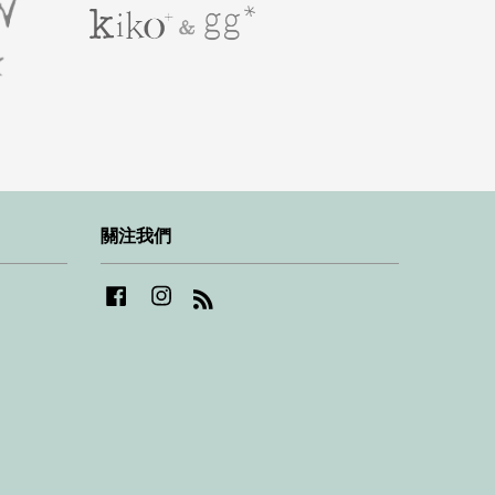
關注我們
Facebook
Instagram
RSS