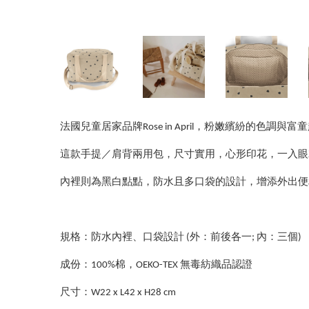
法國兒童居家品牌Rose in April，粉嫩繽紛的色
這款手提／肩背兩用包，尺寸實用，心形印花，一入眼
內裡則為黑白點點，防水且多口袋的設計，增添外出便
規格：防水內裡、口袋設計 (外：前後各一; 內：三個)
成份：100%棉，OEKO-TEX 無毒紡織品認證
尺寸：W22 x L42 x H28 cm