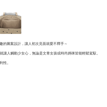
調與富童趣的圖案設計，讓人初次見面就愛不釋手～
就讓人觸動少女心，無論是文青女孩或時尚媽咪皆能輕鬆駕馭。
利性。