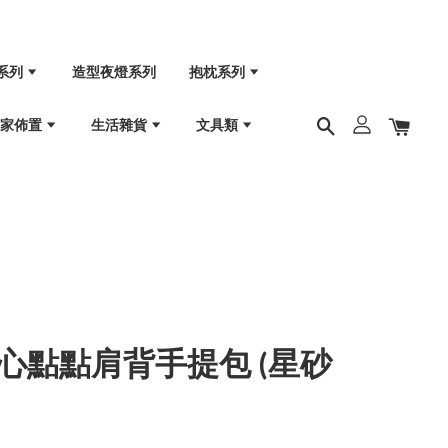
系列
造型夜燈系列
抱枕系列
居家佈置
生活雜貨
文具類
ril 愛心點點肩背手提包 (星砂