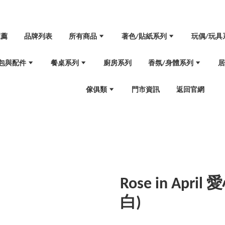
推薦
品牌列表
所有商品
著色/貼紙系列
玩偶/玩具
包與配件
餐桌系列
廚房系列
香氛/身體系列
傢俱類
門市資訊
返回官網
Rose in Ap
白)