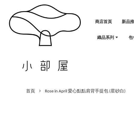
商店首頁
新品
織品系列
包
›
首頁
Rose in April 愛心點點肩背手提包 (星砂白)