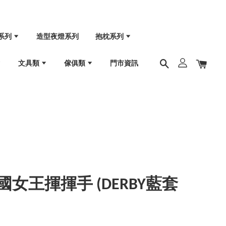
系列
造型夜燈系列
抱枕系列
文具類
傢俱類
門市資訊
n 英國女王揮揮手 (DERBY藍套