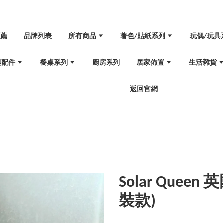
推薦
品牌列表
所有商品
著色/貼紙系列
玩偶/玩具
與配件
餐桌系列
廚房系列
居家佈置
生活雜貨
返回官網
Solar Quee
裝款)