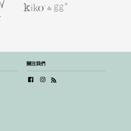
關注我們
Facebook
Instagram
RSS