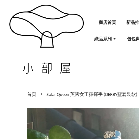
商店首頁
新品
織品系列
包包
›
首頁
Solar Queen 英國女王揮揮手 (DERBY藍套裝款)