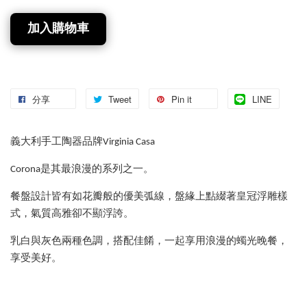
加入購物車
分享
Tweet
Pin it
LINE
義大利手工陶器品牌Virginia Casa
Corona是其最浪漫的系列之一。
餐盤設計皆有如花瓣般的優美弧線，盤緣上點綴著皇冠浮雕樣
式，氣質高雅卻不顯浮誇。
乳白與灰色兩種色調，搭配佳餚，一起享用浪漫的蠋光晚餐，
享受美好。