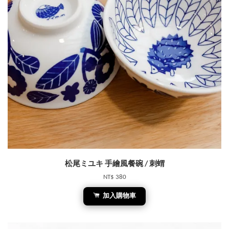
松尾ミユキ 手繪風餐碗 / 刺蝟
NT$ 380
加入購物車