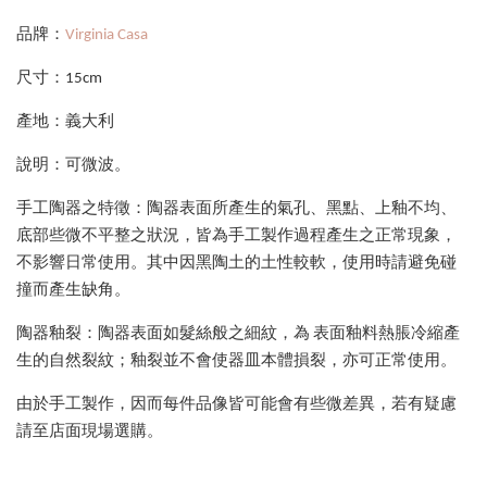
品牌：
Virginia Casa
尺寸：15cm
產地：義大利
說明：可微波。
手工陶器之特徵：陶器表面所產生的氣孔、黑點、上釉不均、
底部些微不平整之狀況，皆為手工製作過程產生之正常現象，
不影響日常使用。其中因黑陶土的土性較軟，使用時請避免碰
撞而產生缺角。
陶器釉裂：陶器表面如髮絲般之細紋，為
表面釉料熱脹冷縮產
生的自然裂紋；釉裂並不會使器皿本體損裂，亦可正常使用。
由於手工製作，因而每件品像皆可能會有些微差異，若有疑慮
請至店面現場選購。