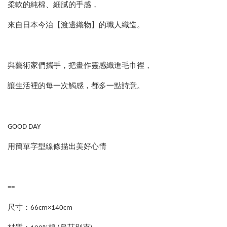
柔軟的純棉、細膩的手感，
來自日本今治【渡邊織物】的職人織造。
與藝術家們攜手，把畫作靈感織進毛巾裡，
讓生活裡的每一次觸感，都多一點詩意。
GOOD DAY
用簡單字型線條描出美好心情
==
尺寸：66cm×140cm